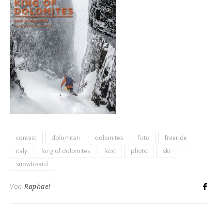
contest
dolomiten
dolomites
foto
freeride
italy
king of dolomites
kod
photo
ski
snowboard
Von
Raphael