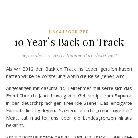
UNCATEGORIZED
10 Year`s Back on Track
für 10 Yea
September 20, 2023
/
Kommentare deaktiviert
Als wir 2012 den Back on Track ins Leben gerufen haben
hatten wir keine Vorstellung wohin die Reise gehen wird.
Angefangen mit dazumal 15 Teilnehmer mauserte sich das
Event über die Jahre hinweg vom Geheimtipp zum Fixpunkt
in der deutschsprachigen Freeride-Szene. Das einzigarte
Format, die abgelegene Szenerie und die „come together“
Mentalität machten uns über die Landesgrenzen hinaus
bekannt.
Zur Jubiläumsausgabe des 10. Back On Track – Feel Free